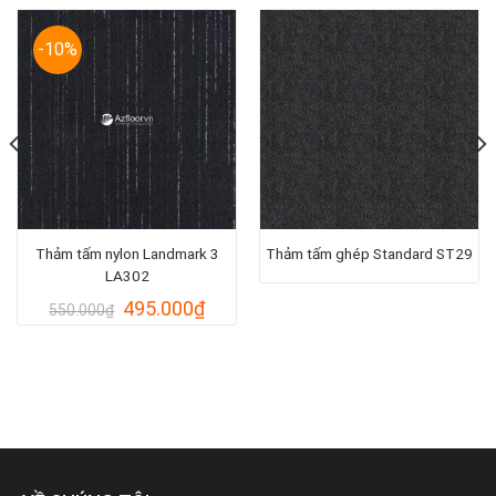
-10%
Thảm tấm nylon Landmark 3
Thảm tấm ghép Standard ST29
LA302
Giá
Giá
495.000
₫
550.000
₫
gốc
hiện
là:
tại
000₫.
550.000₫.
là:
495.000₫.