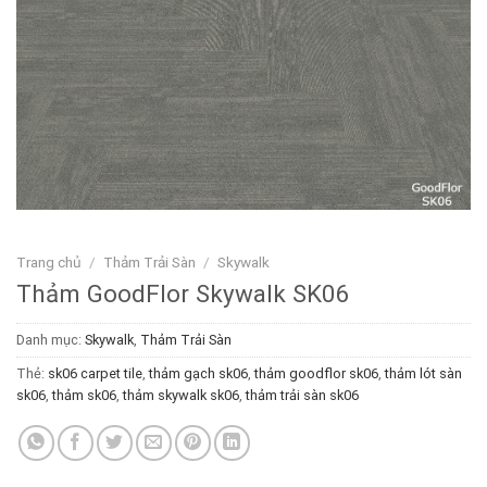
Trang chủ
/
Thảm Trải Sàn
/
Skywalk
Thảm GoodFlor Skywalk SK06
Danh mục:
Skywalk
,
Thảm Trải Sàn
Thẻ:
sk06 carpet tile
,
thảm gạch sk06
,
thảm goodflor sk06
,
thảm lót sàn
sk06
,
thảm sk06
,
thảm skywalk sk06
,
thảm trải sàn sk06