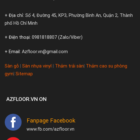
+ Địa chỉ:
Số 4, Đường 45, KP3, Phường Bình An, Quận 2, Thành
phố Hồ Chí Minh
+ Điện thoại:
0981818807 (Zalo/Viber)
+ Email:
Azfloor.vn@gmail.com
Sàn gỗ
|
Sàn nhựa vinyl
|
Thảm trải sàn
|
Thảm cao su phòng
gym
|
Sitemap
AZFLOOR.VN ON
Fanpage Facebook
www.fb.com/azfloor.vn