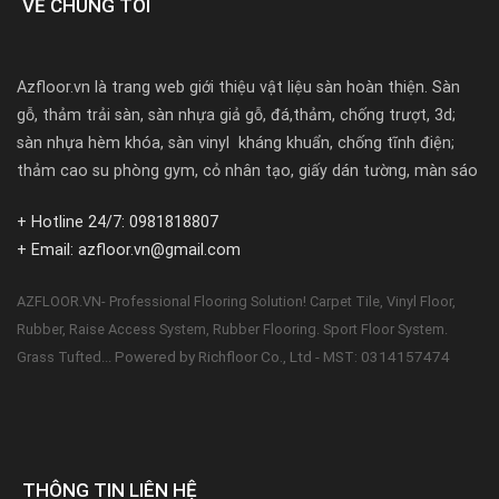
VỀ CHÚNG TÔI
Azfloor.vn là trang web giới thiệu vật liệu sàn hoàn thiện. Sàn
gỗ, thảm trải sàn, sàn nhựa giả gỗ, đá,thảm, chống trượt, 3d;
sàn nhựa hèm khóa, sàn vinyl kháng khuẩn, chống tĩnh điện;
thảm cao su phòng gym, cỏ nhân tạo, giấy dán tường, màn sáo
+ Hotline 24/7: 0981818807
+ Email: azfloor.vn@gmail.com
AZFLOOR.VN- Professional Flooring Solution! Carpet Tile, Vinyl Floor,
Rubber, Raise Access System, Rubber Flooring. Sport Floor System.
Powered by Richfloor Co., Ltd - MST: 0314157474
Grass Tufted...
THÔNG TIN LIÊN HỆ