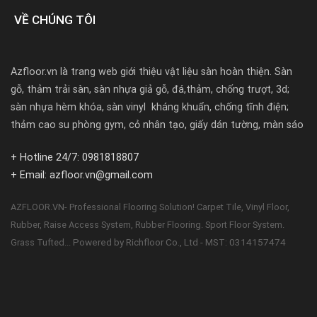
VỀ CHÚNG TÔI
Azfloor.vn là trang web giới thiệu vật liệu sàn hoàn thiện. Sàn
gỗ, thảm trải sàn, sàn nhựa giả gỗ, đá,thảm, chống trượt, 3d;
sàn nhựa hèm khóa, sàn vinyl kháng khuẩn, chống tĩnh điện;
thảm cao su phòng gym, cỏ nhân tạo, giấy dán tường, màn sáo
+ Hotline 24/7: 0981818807
+ Email: azfloor.vn@gmail.com
AZFLOOR.VN- Professional Flooring Solution! Carpet Tile, Vinyl Floor,
Rubber, Raise Access System, Rubber Flooring. Sport Floor System.
Powered by Richfloor Co., Ltd - MST: 0314157474
Grass Tufted...