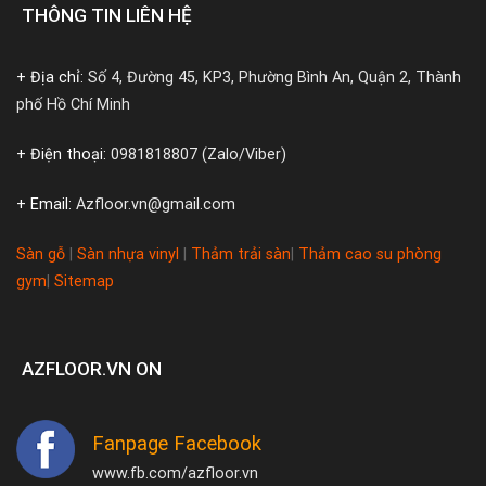
THÔNG TIN LIÊN HỆ
+ Địa chỉ:
Số 4, Đường 45, KP3, Phường Bình An, Quận 2, Thành
phố Hồ Chí Minh
+ Điện thoại:
0981818807 (Zalo/Viber)
+ Email:
Azfloor.vn@gmail.com
Sàn gỗ
|
Sàn nhựa vinyl
|
Thảm trải sàn
|
Thảm cao su phòng
gym
|
Sitemap
AZFLOOR.VN ON
Fanpage Facebook
www.fb.com/azfloor.vn