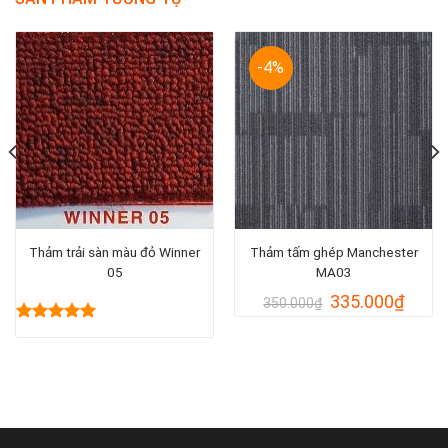
-4%
Thảm trải sàn màu đỏ Winner
Thảm tấm ghép Manchester
05
MA03
Giá
Giá
335.000
₫
350.000
₫
gốc
hiện
là:
tại
Được xếp
hạng
5.00
350.000₫.
là:
5 sao
335.0