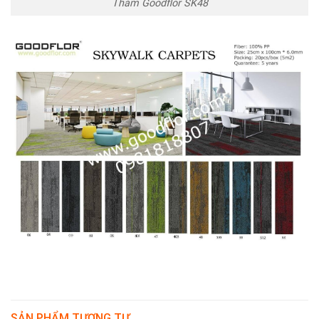
Thảm Goodflor SK48
SẢN PHẨM TƯƠNG TỰ