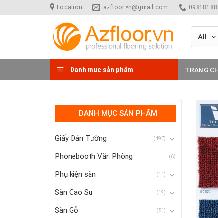
Skip
Location
azfloor.vn@gmail.com
098181880
to
content
Danh mục sản phẩm
TRANG C
DANH MỤC SẢN PHẨM
Giấy Dán Tường
(497)
Phonebooth Văn Phòng
(6)
Phụ kiện sàn
(11)
Sàn Cao Su
(19)
Sàn Gỗ
(51)