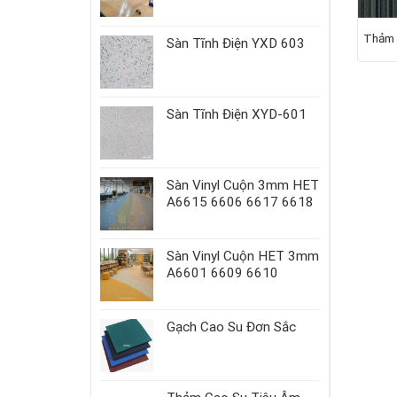
ảm trải sàn màu đỏ Winner
Thảm tấm Champion C07B
Thảm 
Sàn Tĩnh Điện YXD 603
05
Giá
Giá
435.000
₫
450.000
₫
gốc
hiện
là:
tại
450.000₫.
là:
c xếp
Sàn Tĩnh Điện XYD-601
435.000₫.
ng
5.00
ao
Sàn Vinyl Cuộn 3mm HET
A6615 6606 6617 6618
Sàn Vinyl Cuộn HET 3mm
A6601 6609 6610
Gạch Cao Su Đơn Sắc