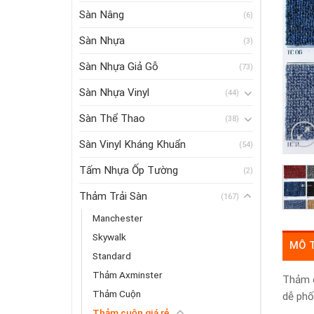
Sàn Nâng
(6)
Sàn Nhựa
(3)
Sàn Nhựa Giả Gỗ
(73)
Sàn Nhựa Vinyl
(44)
Sàn Thể Thao
(38)
Sàn Vinyl Kháng Khuẩn
(54)
Tấm Nhựa Ốp Tường
(2)
Thảm Trải Sàn
(167)
Manchester
Skywalk
MÔ 
Standard
Thảm Axminster
Thảm c
Thảm Cuộn
dễ phố
Thảm cuộn giá rẻ