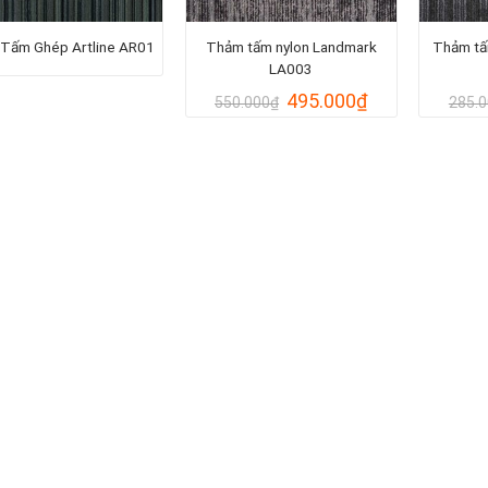
Tấm Ghép Artline AR01
Thảm tấm nylon Landmark
Thảm tấ
LA003
Giá
Giá
495.000
₫
550.000
₫
285.
gốc
hiện
là:
tại
550.000₫.
là:
495.000₫.