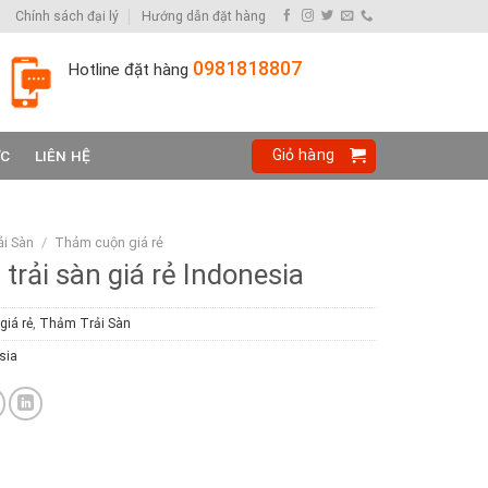
Chính sách đại lý
Hướng dẫn đặt hàng
0981818807
Hotline đặt hàng
Giỏ hàng
ỨC
LIÊN HỆ
i Sàn
/
Thảm cuộn giá rẻ
rải sàn giá rẻ Indonesia
iá rẻ
,
Thảm Trải Sàn
sia