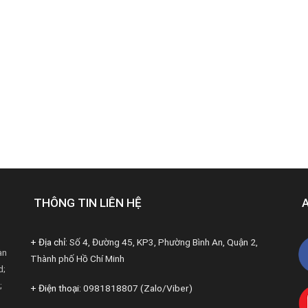
THÔNG TIN LIÊN HỆ
+ Địa chỉ:
Số 4, Đường 45, KP3, Phường Bình An, Quận 2,
àn
Thành phố Hồ Chí Minh
d;
;
+ Điện thoại:
0981818807 (Zalo/Viber)