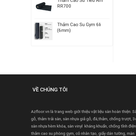
Thảm Cao Su Tiêu Âm
RR700
Thảm Cao Su Gym 6li
(6mm)
VỀ CHÚNG TÔI
Azfloor.vn là trang web giới thiệu vật liệu sàn hoàn thiện. S
gỗ, thảm trải sàn, sàn nhựa giả gỗ, đá,thảm, chống trượt, 3
sàn nhựa hèm khóa, sàn vinyl kháng khuẩn, chống tĩnh điện
thảm cao su phòng gym, cỏ nhân tạo, giấy dán tường, màn