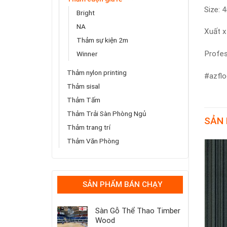
Size:
Bright
NA
Xuất x
Thảm sự kiện 2m
Profess
Winner
Thảm nylon printing
#azflo
Thảm sisal
Thảm Tấm
Thảm Trải Sàn Phòng Ngủ
SẢN
Thảm trang trí
Thảm Văn Phòng
-3%
SẢN PHẨM BÁN CHẠY
Sàn Gỗ Thể Thao Timber
Wood