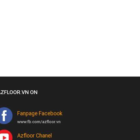
AZFLOOR.VN ON
Fanpage Facebook
www.fb.com/azfloor.vn
Azfloor Chanel