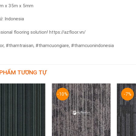
 4m x 35m x 5mm
ứ: Indonesia
ional flooring solution! https://azfloor.vn/
or, #thamtraisan, #thamcuongiare, #thamcuonindonesia
 PHẨM TƯƠNG TỰ
-10%
-7%