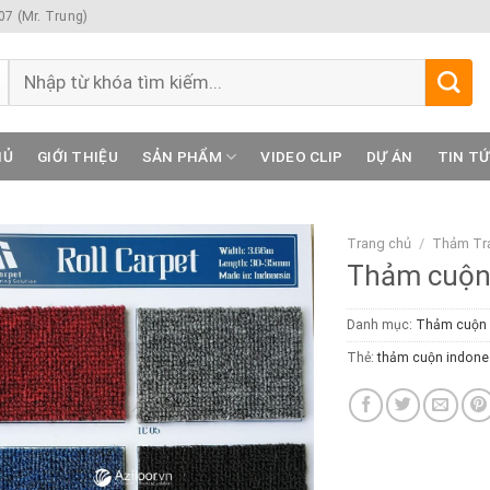
7 (Mr. Trung)
Tìm
kiếm:
HỦ
GIỚI THIỆU
SẢN PHẨM
VIDEO CLIP
DỰ ÁN
TIN T
Trang chủ
/
Thảm Trả
Thảm cuộn t
Danh mục:
Thảm cuộn g
Thẻ:
thảm cuộn indone