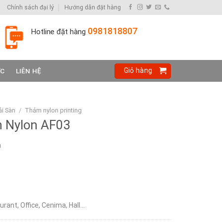
Chính sách đại lý
Hướng dẫn đặt hàng
0981818807
Hotline đặt hàng
Giỏ hàng
ỨC
LIÊN HỆ
i Sàn
/
Thảm nylon printing
 Nylon AF03
n
urant, Office, Cenima, Hall…