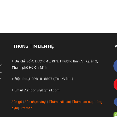
THÔNG TIN LIÊN HỆ
+ Địa chỉ:
Số 4, Đường 45, KP3, Phường Bình An, Quận 2,
àn
Thành phố Hồ Chí Minh
d;
;
+ Điện thoại:
0981818807 (Zalo/Viber)
+ Email:
Azfloor.vn@gmail.com
Sàn gỗ
|
Sàn nhựa vinyl
|
Thảm trải sàn
|
Thảm cao su phòng
gym
|
Sitemap