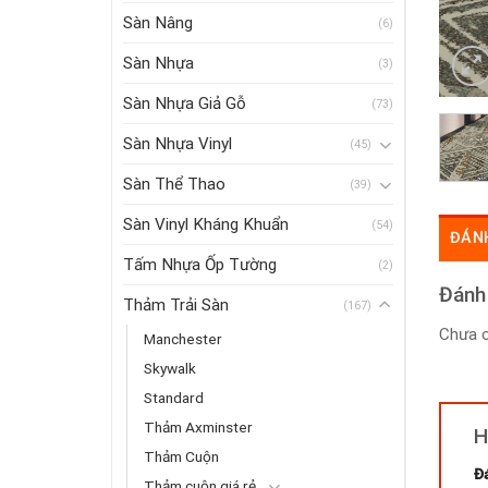
Sàn Nâng
(6)
Sàn Nhựa
(3)
Sàn Nhựa Giả Gỗ
(73)
Sàn Nhựa Vinyl
(45)
Sàn Thể Thao
(39)
Sàn Vinyl Kháng Khuẩn
(54)
ĐÁNH
Tấm Nhựa Ốp Tường
(2)
Đánh
Thảm Trải Sàn
(167)
Chưa c
Manchester
Skywalk
Standard
Thảm Axminster
H
Thảm Cuộn
Đ
Thảm cuộn giá rẻ