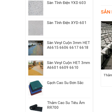
Sàn Tĩnh Điện YXD 603
SẢN
Sàn Tĩnh Điện XYD-601
Sàn Vinyl Cuộn 3mm HET
A6615 6606 6617 6618
Sàn Vinyl Cuộn HET 3mm
A6601 6609 6610
Thảm Cuộn Nylon AF06
Thảm Cuộn Nylon AF05
Thảm 
Gạch Cao Su Đơn Sắc
Thảm Cao Su Tiêu Âm
RR700