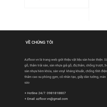
VỀ CHÚNG TÔI
Azfloor.vn là trang web giới thiệu vật liệu sàn hoàn thiện. S
gỗ, thảm trải sàn, sàn nhựa giả gỗ, đá,thảm, chống trượt, 3
sàn nhựa hèm khóa, sàn vinyl kháng khuẩn, chống tĩnh điện
thảm cao su phòng gym, cỏ nhân tạo, giấy dán tường, màn
sáo
+ Hotline 24/7: 0981818807
+ Email: azfloor.vn@gmail.com