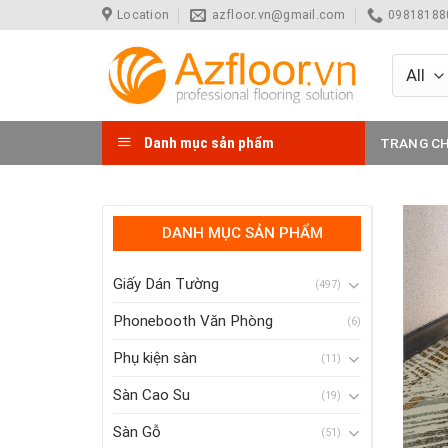
Skip
Location
azfloor.vn@gmail.com
098181880
to
content
Danh mục sản phẩm
TRANG C
DANH MỤC SẢN PHẨM
Giấy Dán Tường
(497)
Phonebooth Văn Phòng
(6)
Phụ kiện sàn
(11)
Sàn Cao Su
(19)
Sàn Gỗ
(51)