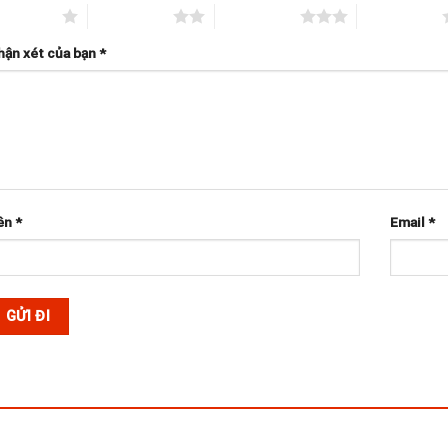
rên 5 sao
2 trên 5 sao
3 trên 5 sao
4 trên 5 sao
hận xét của bạn
*
ên
*
Email
*