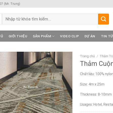
7 (Mr. Trung)
Tìm
kiếm:
HỦ
GIỚI THIỆU
SẢN PHẨM
VIDEO CLIP
DỰ ÁN
TIN T
Trang chủ
/
Thảm Trả
Thảm Cuộn
Chất liệu: 100% nylo
Size: 4m x 25m
Thickness: 8-10mm
Usages: Hotel, Resta