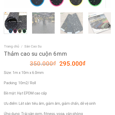
Trang chủ
/
Sàn Cao Su
Thảm cao su cuộn 6mm
Giá
Giá
350.000
₫
295.000
₫
gốc
hiện
Size: 1m x 10m x 6.0mm
là:
tại
350.000₫.
là:
Packing: 10m2/ Roll
295.000₫.
Bề mặt: Hạt EPDM cao cấp
Ưu điểm: Lát sàn tiêu âm, giảm âm, giảm chấn, dễ vệ sinh
Ứng dụng: Trải sàn gym, fitness, yoga, văn phòng