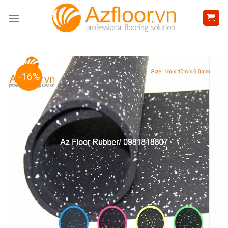
Skip
to
content
-16%