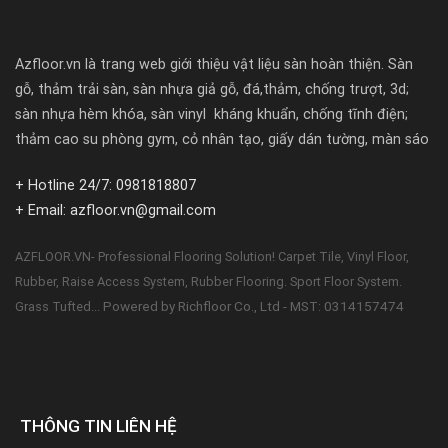
Azfloor.vn là trang web giới thiệu vật liệu sàn hoàn thiện. Sàn
gỗ, thảm trải sàn, sàn nhựa giả gỗ, đá,thảm, chống trượt, 3d;
sàn nhựa hèm khóa, sàn vinyl kháng khuẩn, chống tĩnh điện;
thảm cao su phòng gym, cỏ nhân tạo, giấy dán tường, màn sáo
+ Hotline 24/7: 0981818807
+ Email: azfloor.vn@gmail.com
AZFLOOR.VN- Professional Flooring Solution! Carpet Tile, Vinyl Floor,
Rubber, Raise Access System, Rubber Flooring. Sport Floor System.
Powered by Richfloor Co., Ltd - MST: 0314157474
Grass Tufted...
THÔNG TIN LIÊN HỆ