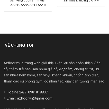
Sàn Vinyl Cuộn 3mm HET
Sàn Múa Dancing 5.0 MM
A6615 6606 6617 6618
VỀ CHÚNG TÔI
Azfloor.vn là trang web giới thiệu vật liệu sàn hoàn thiện. Sàn
gỗ, thảm trải sàn, sàn nhựa giả gỗ, đá,thảm, chống trượt, 3d;
sàn nhựa hèm khóa, sàn vinyl kháng khuẩn, chống tĩnh điện;
thảm cao su phòng gym, cỏ nhân tạo, giấy dán tường, màn sáo
+ Hotline 24/7: 0981818807
+ Email: azfloor.vn@gmail.com