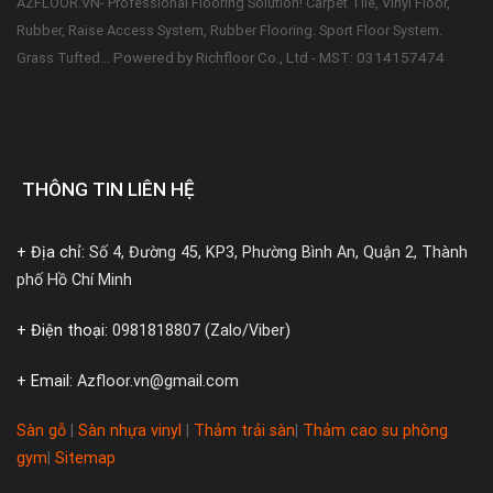
AZFLOOR.VN- Professional Flooring Solution! Carpet Tile, Vinyl Floor,
Rubber, Raise Access System, Rubber Flooring. Sport Floor System.
Powered by Richfloor Co., Ltd - MST: 0314157474
Grass Tufted...
THÔNG TIN LIÊN HỆ
+ Địa chỉ:
Số 4, Đường 45, KP3, Phường Bình An, Quận 2, Thành
phố Hồ Chí Minh
+ Điện thoại:
0981818807 (Zalo/Viber)
+ Email:
Azfloor.vn@gmail.com
Sàn gỗ
|
Sàn nhựa vinyl
|
Thảm trải sàn
|
Thảm cao su phòng
gym
|
Sitemap