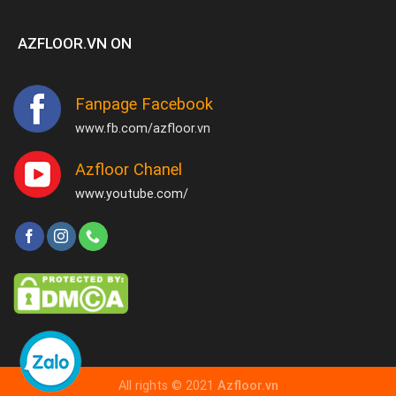
AZFLOOR.VN ON
Fanpage Facebook
www.fb.com/azfloor.vn
Azfloor Chanel
www.youtube.com/
All rights © 2021
Azfloor.vn