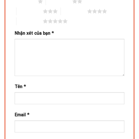
1 trên 5 sao
2 trên 5 sao
3 trên 5 sao
4 trên 5 sao
5 trên 5 sao
Nhận xét của bạn
*
Tên
*
Email
*