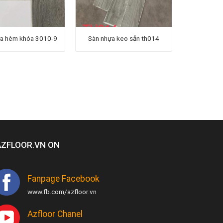
ựa hèm khóa 3010-9
Sàn nhựa keo sẵn th014
AZFLOOR.VN ON
Fanpage Facebook
www.fb.com/azfloor.vn
Azfloor Chanel