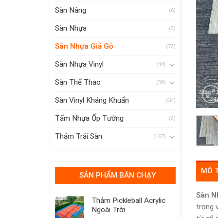
Sàn Nâng
(6)
Sàn Nhựa
(3)
Sàn Nhựa Giả Gỗ
(73)
Sàn Nhựa Vinyl
(44)
Sàn Thể Thao
(39)
Sàn Vinyl Kháng Khuẩn
(54)
Tấm Nhựa Ốp Tường
(2)
Thảm Trải Sàn
(167)
MÔ 
SẢN PHẨM BÁN CHẠY
Sàn N
Thảm Pickleball Acrylic
trọng 
Ngoài Trời