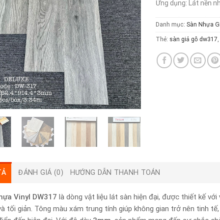
Ứng dụng: Lát nền n
Danh mục:
Sàn Nhựa G
Thẻ:
sàn giả gỗ dw317
TẢ
ĐÁNH GIÁ (0)
HƯỚNG DẪN THANH TOÁN
hựa Vinyl DW317
là dòng vật liệu lát sàn hiện đại, được thiết kế với
và tối giản. Tông màu xám trung tính giúp không gian trở nên tinh tế,