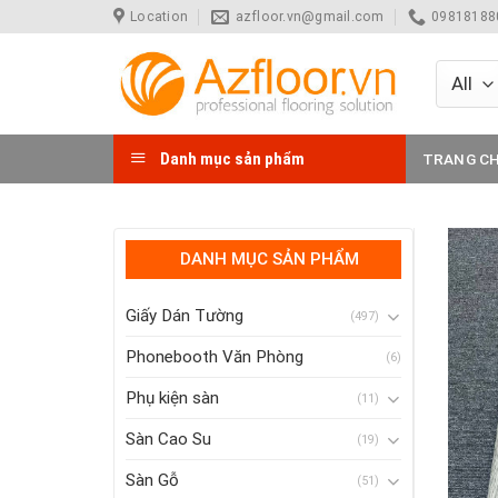
Skip
Location
azfloor.vn@gmail.com
098181880
to
content
Danh mục sản phẩm
TRANG C
DANH MỤC SẢN PHẨM
Giấy Dán Tường
(497)
Phonebooth Văn Phòng
(6)
Phụ kiện sàn
(11)
Sàn Cao Su
(19)
Sàn Gỗ
(51)