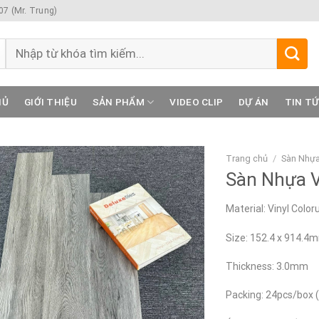
7 (Mr. Trung)
Tìm
kiếm:
HỦ
GIỚI THIỆU
SẢN PHẨM
VIDEO CLIP
DỰ ÁN
TIN T
Trang chủ
/
Sàn Nhựa
Sàn Nhựa 
Material: Vinyl Color
Size: 152.4 x 914.4
Thickness: 3.0mm
Packing: 24pcs/box 