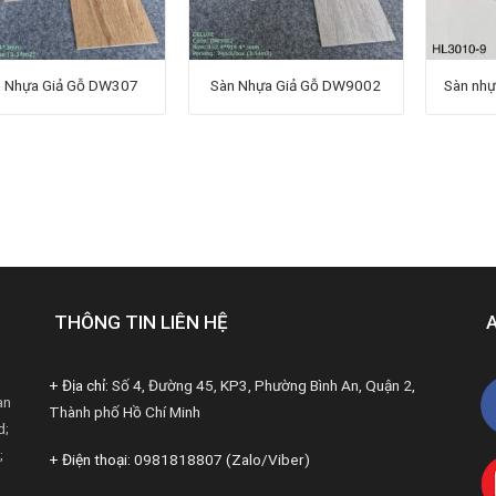
n Nhựa Giả Gỗ DW307
Sàn Nhựa Giả Gỗ DW9002
Sàn nh
THÔNG TIN LIÊN HỆ
+ Địa chỉ:
Số 4, Đường 45, KP3, Phường Bình An, Quận 2,
àn
Thành phố Hồ Chí Minh
d;
;
+ Điện thoại:
0981818807 (Zalo/Viber)