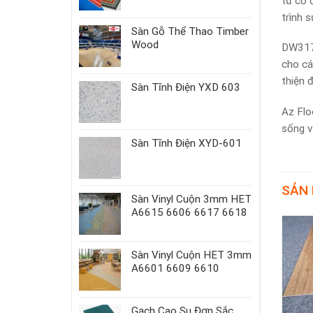
từ cổ 
trình s
Sàn Gỗ Thể Thao Timber
Wood
DW317 
cho cá
thiện 
Sàn Tĩnh Điện YXD 603
Az Flo
sống và
Sàn Tĩnh Điện XYD-601
SẢN
Sàn Vinyl Cuộn 3mm HET
A6615 6606 6617 6618
Sàn Vinyl Cuộn HET 3mm
A6601 6609 6610
Gạch Cao Su Đơn Sắc