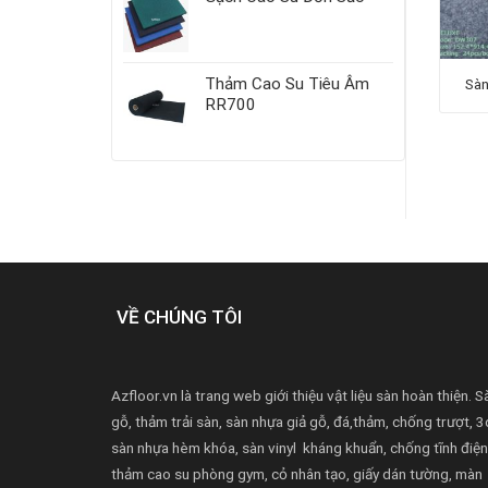
Thảm Cao Su Tiêu Âm
Sàn Nhựa Giả Gỗ DW343
Sàn nhựa giả gỗ AW1081
Sà
RR700
VỀ CHÚNG TÔI
Azfloor.vn là trang web giới thiệu vật liệu sàn hoàn thiện. S
gỗ, thảm trải sàn, sàn nhựa giả gỗ, đá,thảm, chống trượt, 3
sàn nhựa hèm khóa, sàn vinyl kháng khuẩn, chống tĩnh điện
thảm cao su phòng gym, cỏ nhân tạo, giấy dán tường, màn