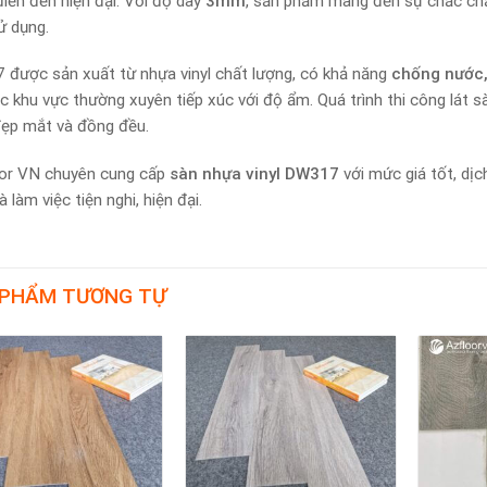
điển đến hiện đại. Với độ dày
3mm
, sản phẩm mang đến sự chắc chắn
ử dụng.
được sản xuất từ nhựa vinyl chất lượng, có khả năng
chống nước,
c khu vực thường xuyên tiếp xúc với độ ẩm. Quá trình thi công lát 
đẹp mắt và đồng đều.
or VN chuyên cung cấp
sàn nhựa vinyl DW317
với mức giá tốt, dịc
 làm việc tiện nghi, hiện đại.
 PHẨM TƯƠNG TỰ