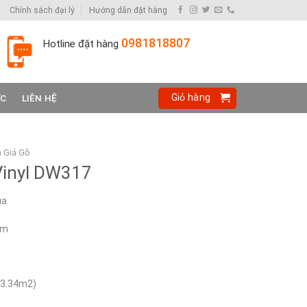
Chính sách đại lý
Hướng dẫn đặt hàng
0981818807
Hotline đặt hàng
Giỏ hàng
ỨC
LIÊN HỆ
 Giả Gỗ
Vinyl DW317
ua
mm
(3.34m2)