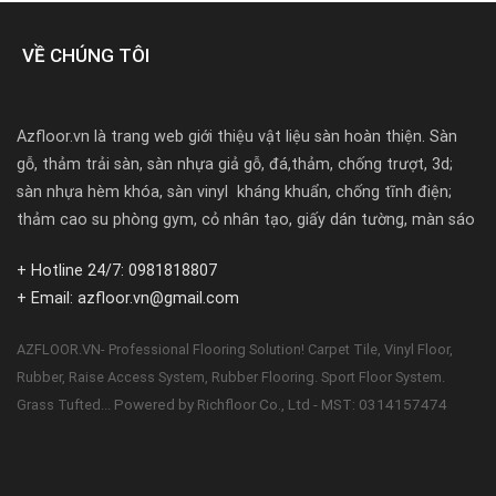
VỀ CHÚNG TÔI
Azfloor.vn là trang web giới thiệu vật liệu sàn hoàn thiện. Sàn
gỗ, thảm trải sàn, sàn nhựa giả gỗ, đá,thảm, chống trượt, 3d;
sàn nhựa hèm khóa, sàn vinyl kháng khuẩn, chống tĩnh điện;
thảm cao su phòng gym, cỏ nhân tạo, giấy dán tường, màn sáo
+ Hotline 24/7: 0981818807
+ Email: azfloor.vn@gmail.com
AZFLOOR.VN- Professional Flooring Solution! Carpet Tile, Vinyl Floor,
Rubber, Raise Access System, Rubber Flooring. Sport Floor System.
Powered by Richfloor Co., Ltd - MST: 0314157474
Grass Tufted...