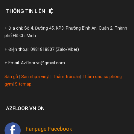
THÔNG TIN LIÊN HỆ
+ Địa chỉ:
Số 4, Đường 45, KP3, Phường Bình An, Quận 2, Thành
phố Hồ Chí Minh
+ Điện thoại:
0981818807 (Zalo/Viber)
+ Email:
Azfloor.vn@gmail.com
Sàn gỗ
|
Sàn nhựa vinyl
|
Thảm trải sàn
|
Thảm cao su phòng
gym
|
Sitemap
AZFLOOR.VN ON
Fanpage Facebook