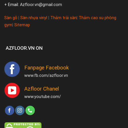
+ Email:
Azfloor.vn@gmail.com
Sàn gỗ
|
Sàn nhựa vinyl
|
Thảm trải sàn
|
Thảm cao su phòng
gym
|
Sitemap
AZFLOOR.VN ON
Fanpage Facebook
www.fb.com/azfloor.vn
Azfloor Chanel
www.youtube.com/