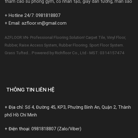
thảm cao su phòng gym, cỏ nhân tạo, giấy dán tường, màn sáo
+ Hotline 24/7: 0981818807
+ Email: azfloor.vn@gmail.com
AZFLOOR.VN- Professional Flooring Solution! Carpet Tile, Vinyl Floor,
Rubber, Raise Access System, Rubber Flooring. Sport Floor System.
Powered by Richfloor Co., Ltd - MST: 0314157474
Grass Tufted...
THÔNG TIN LIÊN HỆ
+ Địa chỉ:
Số 4, Đường 45, KP3, Phường Bình An, Quận 2, Thành
phố Hồ Chí Minh
+ Điện thoại:
0981818807 (Zalo/Viber)