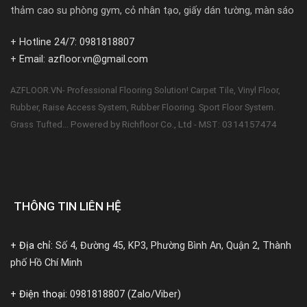
thảm cao su phòng gym, cỏ nhân tạo, giấy dán tường, màn sáo
+ Hotline 24/7: 0981818807
+ Email: azfloor.vn@gmail.com
AZFLOOR.VN- Professional Flooring Solution! Carpet Tile, Vinyl Floor,
Rubber, Raise Access System, Rubber Flooring. Sport Floor System.
Powered by Richfloor Co., Ltd - MST: 0314157474
Grass Tufted...
THÔNG TIN LIÊN HỆ
+ Địa chỉ:
Số 4, Đường 45, KP3, Phường Bình An, Quận 2, Thành
phố Hồ Chí Minh
+ Điện thoại:
0981818807 (Zalo/Viber)