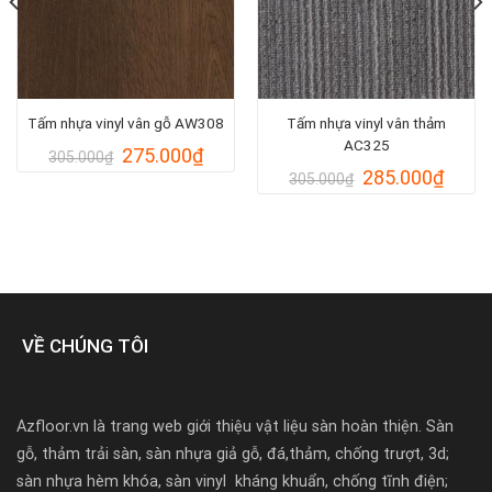
Tấm nhựa vinyl vân gỗ AW308
Tấm nhựa vinyl vân thảm
AC325
Giá
Giá
275.000
₫
305.000
₫
gốc
hiện
Giá
Giá
285.000
₫
305.000
₫
là:
tại
gốc
hiện
305.000₫.
là:
là:
tại
000₫.
275.000₫.
305.000₫.
là:
285.0
VỀ CHÚNG TÔI
Azfloor.vn là trang web giới thiệu vật liệu sàn hoàn thiện. Sàn
gỗ, thảm trải sàn, sàn nhựa giả gỗ, đá,thảm, chống trượt, 3d;
sàn nhựa hèm khóa, sàn vinyl kháng khuẩn, chống tĩnh điện;