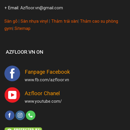
+ Email:
Azfloor.vn@gmail.com
Sàn gỗ
|
Sàn nhựa vinyl
|
Thảm trải sàn
|
Thảm cao su phòng
gym
|
Sitemap
AZFLOOR.VN ON
Fanpage Facebook
www.fb.com/azfloor.vn
Azfloor Chanel
www.youtube.com/