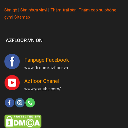
Sàn gỗ
|
Sàn nhựa vinyl
|
Thảm trải sàn
|
Thảm cao su phòng
gym
|
Sitemap
AZFLOOR.VN ON
Fanpage Facebook
www.fb.com/azfloor.vn
Azfloor Chanel
www.youtube.com/