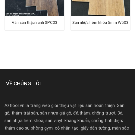
Ván sàn thạch anh SPC03
Sàn nhựa hèm khóa 5mm W503
000₫.
VỀ CHÚNG TÔI
Azfloor.vn là trang web giới thiệu vật liệu sàn hoàn thiện. Sàn
gỗ, thảm trải sàn, sàn nhựa giả gỗ, đá,thảm, chống trượt, 3d;
sàn nhựa hèm khóa, sàn vinyl kháng khuẩn, chống tĩnh điện;
thảm cao su phòng gym, cỏ nhân tạo, giấy dán tường, màn sáo