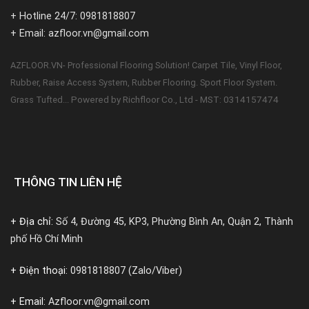
+ Hotline 24/7: 0981818807
+ Email: azfloor.vn@gmail.com
AZFLOOR.VN- Professional Flooring Solution! Carpet Tile, Vinyl Floor,
Rubber, Raise Access System, Rubber Flooring. Sport Floor System.
Powered by Richfloor Co., Ltd - MST: 0314157474
Grass Tufted...
THÔNG TIN LIÊN HỆ
+ Địa chỉ:
Số 4, Đường 45, KP3, Phường Bình An, Quận 2, Thành
phố Hồ Chí Minh
+ Điện thoại:
0981818807 (Zalo/Viber)
+ Email:
Azfloor.vn@gmail.com