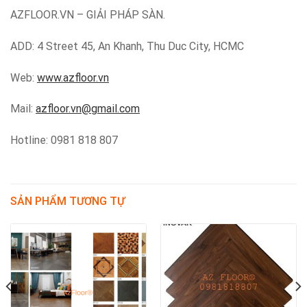
AZFLOOR.VN – GIẢI PHÁP SÀN.
ADD: 4 Street 45, An Khanh, Thu Duc City, HCMC
Web:
www.azfloor.vn
Mail:
azfloor.vn@gmail.com
Hotline: 0981 818 807
SẢN PHẨM TƯƠNG TỰ