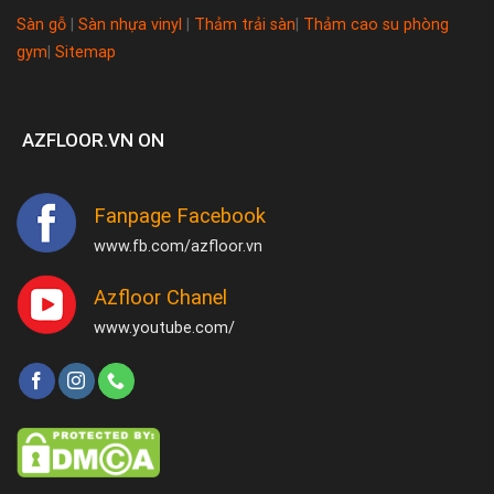
Sàn gỗ
|
Sàn nhựa vinyl
|
Thảm trải sàn
|
Thảm cao su phòng
gym
|
Sitemap
AZFLOOR.VN ON
Fanpage Facebook
www.fb.com/azfloor.vn
Azfloor Chanel
www.youtube.com/