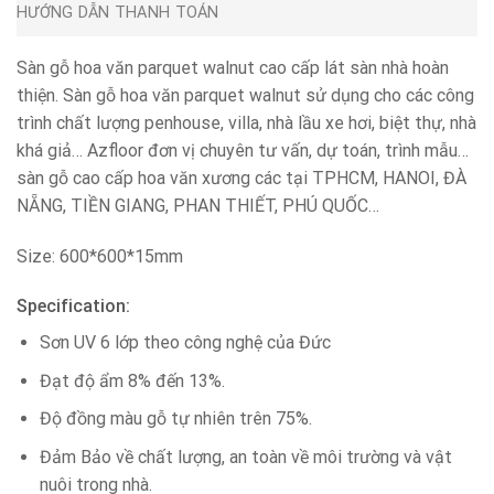
HƯỚNG DẪN THANH TOÁN
Sàn gỗ hoa văn parquet walnut cao cấp lát sàn nhà hoàn
thiện. Sàn gỗ hoa văn parquet walnut sử dụng cho các công
trình chất lượng penhouse, villa, nhà lầu xe hơi, biệt thự, nhà
khá giả… Azfloor đơn vị chuyên tư vấn, dự toán, trình mẫu…
sàn gỗ cao cấp hoa văn xương các tại TPHCM, HANOI, ĐÀ
NẴNG, TIỀN GIANG, PHAN THIẾT, PHÚ QUỐC…
Size: 600*600*15mm
Specification:
Sơn UV 6 lớp theo công nghệ của Đức
Đạt độ ẩm 8% đến 13%.
Độ đồng màu gỗ tự nhiên trên 75%.
Đảm Bảo về chất lượng, an toàn về môi trường và vật
nuôi trong nhà.