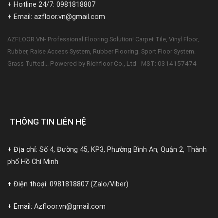
+ Hotline 24/7: 0981818807
+ Email: azfloor.vn@gmail.com
AZFLOOR.VN- Professional Flooring Solution! Carpet Tile, Vinyl Floor,
Rubber, Raise Access System, Rubber Flooring. Sport Floor System.
Powered by Richfloor Co., Ltd - MST: 0314157474
Grass Tufted...
THÔNG TIN LIÊN HỆ
+ Địa chỉ:
Số 4, Đường 45, KP3, Phường Bình An, Quận 2, Thành
phố Hồ Chí Minh
+ Điện thoại:
0981818807 (Zalo/Viber)
+ Email:
Azfloor.vn@gmail.com