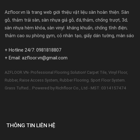
Azfloor.vn là trang web giới thiệu vật liệu sàn hoàn thiện. Sàn
gỗ, thảm trải sàn, sàn nhựa giả gỗ, đá,thảm, chống trượt, 3d;
sàn nhựa hèm khóa, sàn vinyl kháng khuẩn, chống tĩnh điện;
thảm cao su phòng gym, cỏ nhân tạo, giấy dán tường, màn sáo
+ Hotline 24/7: 0981818807
+ Email: azfloor.vn@gmail.com
AZFLOOR.VN- Professional Flooring Solution! Carpet Tile, Vinyl Floor,
Rubber, Raise Access System, Rubber Flooring. Sport Floor System.
Powered by Richfloor Co., Ltd - MST: 0314157474
Grass Tufted...
THÔNG TIN LIÊN HỆ