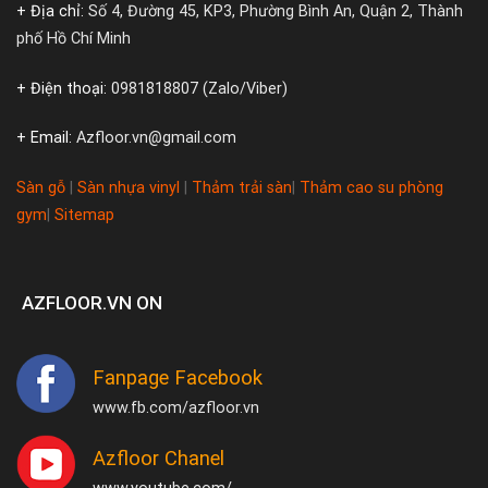
+ Địa chỉ:
Số 4, Đường 45, KP3, Phường Bình An, Quận 2, Thành
phố Hồ Chí Minh
+ Điện thoại:
0981818807 (Zalo/Viber)
+ Email:
Azfloor.vn@gmail.com
Sàn gỗ
|
Sàn nhựa vinyl
|
Thảm trải sàn
|
Thảm cao su phòng
gym
|
Sitemap
AZFLOOR.VN ON
Fanpage Facebook
www.fb.com/azfloor.vn
Azfloor Chanel