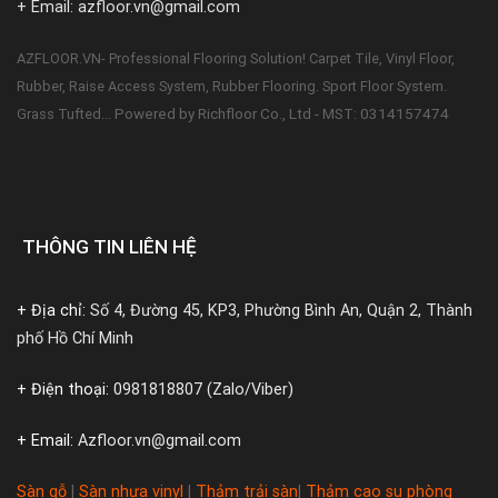
+ Email: azfloor.vn@gmail.com
AZFLOOR.VN- Professional Flooring Solution! Carpet Tile, Vinyl Floor,
Rubber, Raise Access System, Rubber Flooring. Sport Floor System.
Powered by Richfloor Co., Ltd - MST: 0314157474
Grass Tufted...
THÔNG TIN LIÊN HỆ
+ Địa chỉ:
Số 4, Đường 45, KP3, Phường Bình An, Quận 2, Thành
phố Hồ Chí Minh
+ Điện thoại:
0981818807 (Zalo/Viber)
+ Email:
Azfloor.vn@gmail.com
Sàn gỗ
|
Sàn nhựa vinyl
|
Thảm trải sàn
|
Thảm cao su phòng