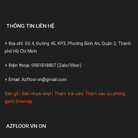
THÔNG TIN LIÊN HỆ
+ Địa chỉ:
Số 4, Đường 45, KP3, Phường Bình An, Quận 2, Thành
phố Hồ Chí Minh
+ Điện thoại:
0981818807 (Zalo/Viber)
+ Email:
Azfloor.vn@gmail.com
Sàn gỗ
|
Sàn nhựa vinyl
|
Thảm trải sàn
|
Thảm cao su phòng
gym
|
Sitemap
AZFLOOR.VN ON