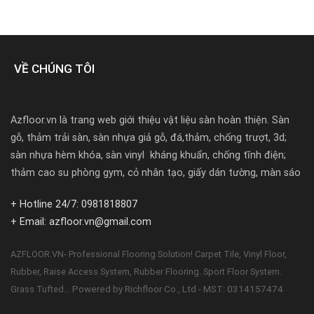
VỀ CHÚNG TÔI
Azfloor.vn là trang web giới thiệu vật liệu sàn hoàn thiện. Sàn
gỗ, thảm trải sàn, sàn nhựa giả gỗ, đá,thảm, chống trượt, 3d;
sàn nhựa hèm khóa, sàn vinyl kháng khuẩn, chống tĩnh điện;
thảm cao su phòng gym, cỏ nhân tạo, giấy dán tường, màn sáo
+ Hotline 24/7: 0981818807
+ Email: azfloor.vn@gmail.com
AZFLOOR.VN- Professional Flooring Solution! Carpet Tile, Vinyl Floor,
Rubber, Raise Access System, Rubber Flooring. Sport Floor System.
Powered by Richfloor Co., Ltd - MST: 0314157474
Grass Tufted...