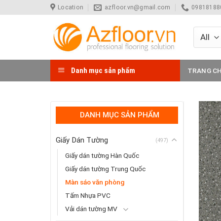
Skip
Location
azfloor.vn@gmail.com
098181880
to
content
Danh mục sản phẩm
TRANG C
DANH MỤC SẢN PHẨM
Giấy Dán Tường
(497)
Giấy dán tường Hàn Quốc
Giấy dán tường Trung Quốc
Màn sáo văn phòng
Tấm Nhựa PVC
Vải dán tường MV