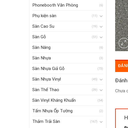
Phonebooth Văn Phòng
(6)
Phụ kiện sàn
(11)
Sàn Cao Su
(19)
Sàn Gỗ
(51)
Sàn Nâng
(6)
Sàn Nhựa
(3)
ĐÁNH
Sàn Nhựa Giả Gỗ
(73)
Sàn Nhựa Vinyl
Đánh
(45)
Sàn Thể Thao
(39)
Chưa c
Sàn Vinyl Kháng Khuẩn
(54)
Tấm Nhựa Ốp Tường
(2)
H
Thảm Trải Sàn
(167)
Đ