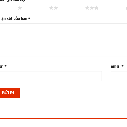
rên 5 sao
2 trên 5 sao
3 trên 5 sao
4 trên 5 sao
hận xét của bạn
*
ên
*
Email
*