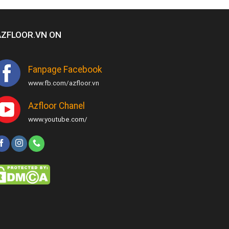
AZFLOOR.VN ON
Fanpage Facebook
www.fb.com/azfloor.vn
Azfloor Chanel
www.youtube.com/