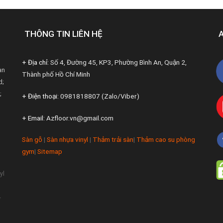
THÔNG TIN LIÊN HỆ
+ Địa chỉ:
Số 4, Đường 45, KP3, Phường Bình An, Quận 2,
àn
Thành phố Hồ Chí Minh
d;
;
+ Điện thoại:
0981818807 (Zalo/Viber)
+ Email:
Azfloor.vn@gmail.com
Sàn gỗ
|
Sàn nhựa vinyl
|
Thảm trải sàn
|
Thảm cao su phòng
gym
|
Sitemap
yl
-