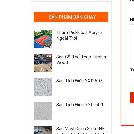
1 t
SẢN PHẨM BÁN CHẠY
N
Thảm Pickleball Acrylic
Ngoài Trời
Sàn Gỗ Thể Thao Timber
Wood
T
Sàn Tĩnh Điện YXD 603
Sàn Tĩnh Điện XYD-601
Sàn Vinyl Cuộn 3mm HET