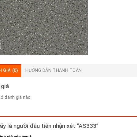
 GIÁ (0)
HƯỚNG DẪN THANH TOÁN
 giá
ó đánh giá nào.
ãy là người đầu tiên nhận xét “AS333”
ánh giá của bạn
*