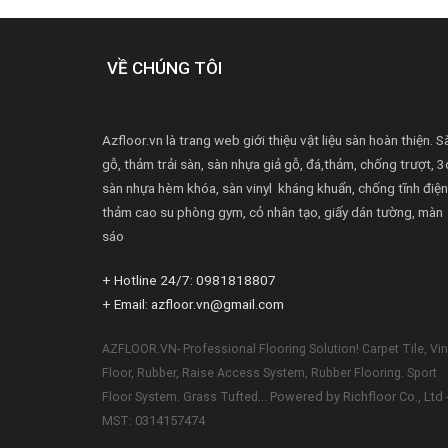
VỀ CHÚNG TÔI
Azfloor.vn là trang web giới thiệu vật liệu sàn hoàn thiện. S
gỗ, thảm trải sàn, sàn nhựa giả gỗ, đá,thảm, chống trượt, 3
sàn nhựa hèm khóa, sàn vinyl kháng khuẩn, chống tĩnh điện
thảm cao su phòng gym, cỏ nhân tạo, giấy dán tường, màn
sáo
+ Hotline 24/7: 0981818807
+ Email: azfloor.vn@gmail.com
AZFLOOR.VN- Professional Flooring Solution! Carpet Tile, Vin
Floor, Rubber, Raise Access System, Rubber Flooring. Sport
Powered by Richfloor Co., Ltd 
Floor System. Grass Tufted...
MST: 0314157474