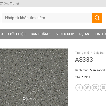
7 (Mr. Trung)
Tìm
kiếm:
HỦ
GIỚI THIỆU
SẢN PHẨM
VIDEO CLIP
DỰ ÁN
TIN T
Trang chủ
/
Giấy Dán
AS333
Danh mục:
Màn sáo vă
Thẻ:
AS333